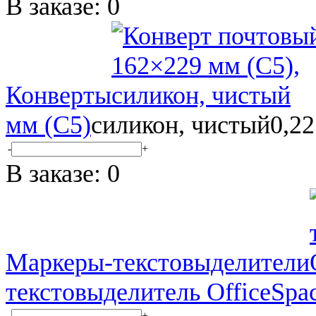
В заказе:
0
Конверты
мм (С5)
силикон, чистый
0,22
-
+
В заказе:
0
Маркеры-текстовыделители
текстовыделитель OfficeSpa
-
+