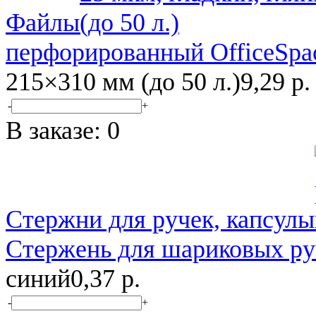
Файлы
перфорированный OfficeSpa
215×310 мм (до 50 л.)
9,29 р.
-
+
В заказе:
0
Стержни для ручек, капсулы
Стержень для шариковых р
синий
0,37 р.
-
+