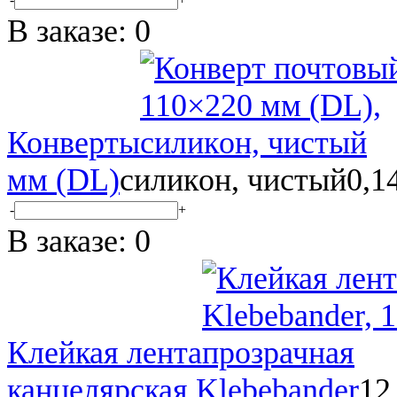
В заказе:
0
Конверты
мм (DL)
силикoн, чистый
0,14
-
+
В заказе:
0
Клейкая лента
канцелярская Klebebander
12