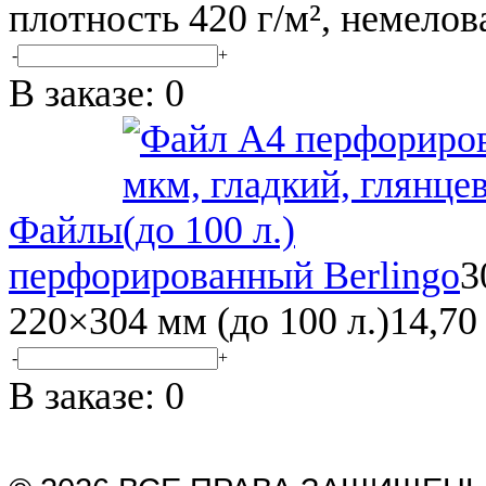
плотность 420 г/м², немелов
-
+
В заказе:
0
Файлы
перфорированный Berlingo
3
220×304 мм (до 100 л.)
14,70 
-
+
В заказе:
0