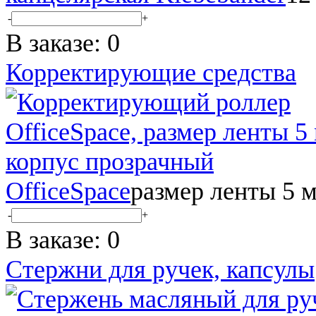
-
+
В заказе:
0
Корректирующие средства
OfficeSpace
размер ленты 5 
-
+
В заказе:
0
Стержни для ручек, капсулы