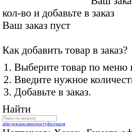
Ваш зака
кол-во и добавьте в заказ
Ваш заказ пуст
Как добавить товар в заказ?
Выберите товар по меню к
Введите нужное количест
Добавьте в заказ.
Найти
а
б
в
г
д
е
ж
з
и
к
л
м
н
о
п
р
с
т
у
ф
х
ц
ч
ш
э
я